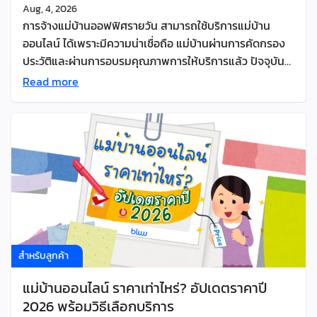
Aug, 4, 2026
การจ้างแม่บ้านออฟฟิศรายวัน สามารถใช้บริการแม่บ้าน
ออนไลน์ ได้เพราะมีความน่าเชื่อถือ แม่บ้านผ่านการคัดกรอง
ประวัติและผ่านการอบรมคุณภาพการให้บริการแล้ว ปัจจุบัน
การจ้างแม่บ้านรายชั่วโมงผ่านแพลตฟอร์มออนไลน์ เป็นหนึ่ง
Read more
ทางเลือกในหมู่ธุรกิจยุคใหม่ที่มีออฟฟิศขนาดเล็กไปจนถึง
ขนาดกลาง แล้วต้องจ้างที่แพลตฟอร์มไหน? บทความนี้ผู้
เขียนจะอธิบาย เล่าถึงข้อดีในการจ้างแม่บ้านออนไลน์ แนะนำ
แพลตฟอร์มเปรียบเทียบราคาและบอกทริกการจองยังไงให้
คุ้มค่าครับ แม่บ้านออนไลน์คืออะไร? แม่บ้านออนไลน์คือแม่
บ้านรายวันหรือแม่บ้านแบบไม่ประจำอยู่ในแพลตฟอร์ม
ออนไลน์ สามารถจ้างได้ง่าย เลือกวันและเวลา สถานที่และ
ประเภทงานที่ต้องการรับบริการได้ เช่น งานทำความสะอาด,
รีดผ้า (ขึ้นอยู่กับแพลตฟอร์ม) โดยแม่บ้านจะเดินทางไป
ทำงานตามสถานที่และทำงานตามขอบเขตที่ได้รับหมอบหมาย
สำหรับลูกค้า
แม่บ้านออนไลน์คือแม่บ้านรายวันหรือแม่บ้านแบบไม่ประจำอยู่
แม่บ้านออนไลน์ ราคาเท่าไหร่? อัปเดตราคาปี
ในแพลตฟอร์มออนไลน์ สามารถจ้างได้ง่าย เลือกวันและเวลา
2026 พร้อมวิธีเลือกบริการ
สถานที่และประเภทงานที่ต้องการรับบริการได้ เช่น งาน