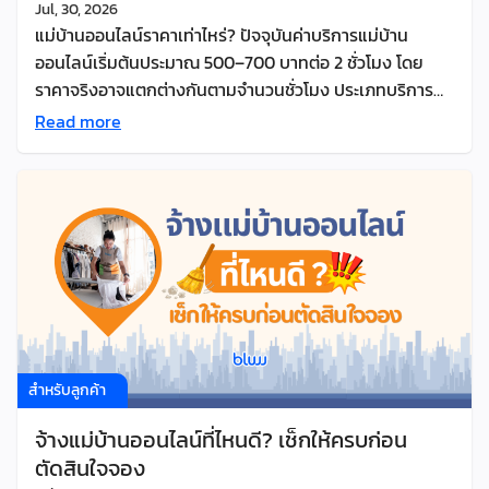
Jul, 30, 2026
ทำความสะอาด, รีดผ้า (ขึ้นอยู่กับแพลตฟอร์ม) โดยแม่บ้านจะ
แม่บ้านออนไลน์ราคาเท่าไหร่? ปัจจุบันค่าบริการแม่บ้าน
เดินทางไปทำงานตามสถานที่และทำงานตามขอบเขตที่ได้รับ
ออนไลน์เริ่มต้นประมาณ 500–700 บาทต่อ 2 ชั่วโมง โดย
หมอบหมาย แม่บ้านออฟฟิศรายวันดีกว่ายังไง? เมื่อเทียบกับ
ราคาจริงอาจแตกต่างกันตามจำนวนชั่วโมง ประเภทบริการ
การจ้างแม่บ้านประจำนั้น การจ้างแม่บ้านรายวันหรือราย
พื้นที่ให้บริการ และเงื่อนไขของแต่ละบริษัท บทความนี้จะสรุป
Read more
ชั่วโมงมีความคุ้มค่ากว่า เพราะราคาเริ่มต้นประมาณ 500-
ราคาแม่บ้านออนไลน์ในตลาด พร้อมอธิบายปัจจัยที่ทำให้ราคา
900 บาท สำหรับการทำความสะอาดทั่วไป (2-4 ชั่วโมง) การ
แตกต่างกัน วิธีเลือกจำนวนชั่วโมง และข้อควรรู้ก่อนจอง เพื่อ
จ้างแม่บ้านออนไลน์มีข้อดีเรื่องของความสะดวกดังนี้ ต้องจ้าง
ช่วยให้คุณเปรียบเทียบบริการได้ง่ายขึ้น ราคาแม่บ้านออนไลน์
แม่บ้านออฟฟิศรายวัน กี่ชั่วโมง? อ้างอิงจากแพลตฟอร์มแม่
โดยเฉลี่ยเท่าไหร่? จากข้อมูลของผู้ให้บริการแม่บ้านออนไลน์
บ้านออนไลน์ชั้นนำ ระยะเวลาที่เหมาะสมในการจ้างแม่บ้าน
หลายราย ปัจจุบันค่าบริการโดยเฉลี่ยสามารถแบ่งออกได้เป็น
สำนักงาน จะเริ่มต้นที่ 3-4 ชั่วโมง โดยคำนวณได้ดังนี้ครับ
4 รูปแบบ ดังนี้ ทั้งนี้ราคาอาจแตกต่างกันตามพื้นที่ ขนาดบ้าน
คำนวณจากขนาดออฟฟิศ อาจจำเป็นต้องเพิ่มระยะเวลาใน
และเงื่อนไขของแต่ละบริษัท จะเห็นได้ว่า “ราคาเริ่มต้น” ที่แต่ละ
การจ้างโดยคำนึงถึง ข้อควรระวังจากการให้บริการแม่บ้าน
บริษัทโฆษณา ไม่ได้หมายความว่าทุกบ้านจะจ่ายเท่ากัน เพราะ
ออนไลน์จริง จ้างแม่บ้านออฟฟิศรายวันที่ไหนดี? แนะนำ 3
ยังมีปัจจัยอื่น ๆ ที่ส่งผลต่อค่าบริการอีกหลายอย่าง ทำไม
แพลตฟอร์มแม่บ้านออนไลน์ชั้นนำ สำหรับการจ้างทำความ
ราคาแม่บ้านออนไลน์แต่ละบริษัทถึงไม่เท่ากัน? หลายคนอาจ
สำหรับลูกค้า
สะอาดสำนักงาน […]
เห็นว่าราคาแม่บ้านออนไลน์ของแต่ละบริษัทแตกต่างกัน แม้ว่า
จ้างแม่บ้านออนไลน์ที่ไหนดี? เช็กให้ครบก่อน
จะเป็นบริการทำความสะอาดรายชั่วโมงเหมือนกัน สาเหตุไม่ได้
ตัดสินใจจอง
มาจากแค่ค่าแรงของแม่บ้าน แต่ยังขึ้นกับรายละเอียดอื่น ๆ ที่