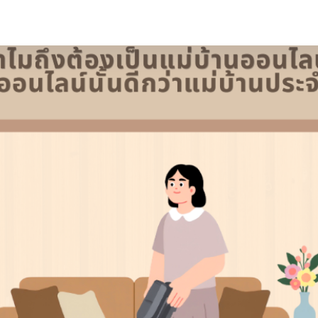
arch
r: