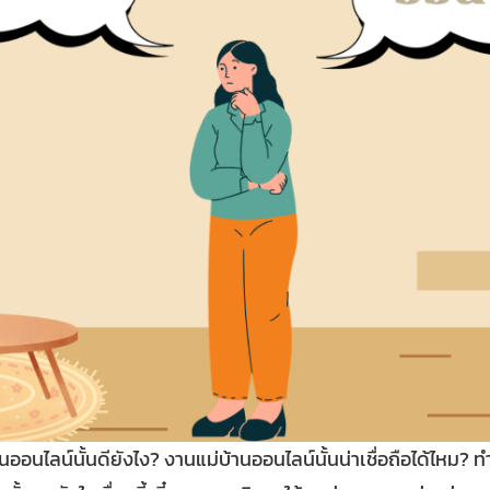
นไลน์นั้นดียังไง? งานแม่บ้านออนไลน์นั้นน่าเชื่อถือได้ไหม? ทำ